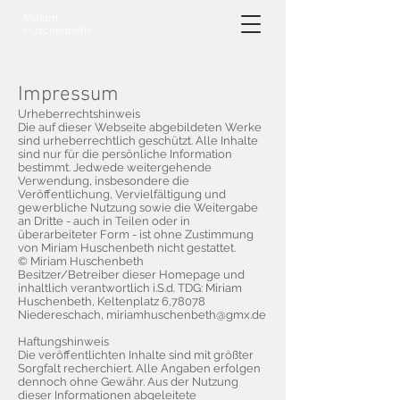
Miriam
Huschenbeth
Impressum
Urheberrechtshinweis
Die auf dieser Webseite abgebildeten Werke
sind urheberrechtlich geschützt. Alle Inhalte
sind nur für die persönliche Information
bestimmt. Jedwede weitergehende
Verwendung, insbesondere die
Veröffentlichung, Vervielfältigung und
gewerbliche Nutzung sowie die Weitergabe
an Dritte - auch in Teilen oder in
überarbeiteter Form - ist ohne Zustimmung
von Miriam Huschenbeth nicht gestattet.
© Miriam Huschenbeth
Besitzer/Betreiber dieser Homepage und
inhaltlich verantwortlich i.S.d. TDG: Miriam
Huschenbeth, Keltenplatz 6,78078
Niedereschach,
miriamhuschenbeth@gmx.de
Haftungshinweis
Die veröffentlichten Inhalte sind mit größter
Sorgfalt recherchiert. Alle Angaben erfolgen
dennoch ohne Gewähr. Aus der Nutzung
dieser Informationen abgeleitete