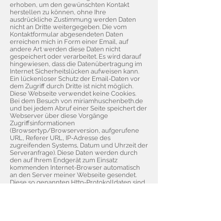
erhoben, um den gewünschten Kontakt
herstellen zu können, ohne Ihre
ausdrückliche Zustimmung werden Daten
nicht an Dritte weitergegeben. Die vom
Kontaktformular abgesendeten Daten
erreichen mich in Form einer Email, auf
andere Art werden diese Daten nicht
gespeichert oder verarbeitet. Es wird darauf
hingewiesen, dass die Datenübertragung im
Internet Sicherheitslücken aufweisen kann.
Ein lückenloser Schutz der Email-Daten vor
dem Zugriff durch Dritte ist nicht möglich.
Diese Webseite verwendet keine Cookies.
Bei dem Besuch von miriamhuschenbeth.de
und bei jedem Abruf einer Seite speichert der
Webserver über diese Vorgänge
Zugriffsinformationen
(Browsertyp/Browserversion, aufgerufene
URL, Referer URL, IP-Adresse des
zugreifenden Systems, Datum und Uhrzeit der
Serveranfrage). Diese Daten werden durch
den auf Ihrem Endgerät zum Einsatz
kommenden Internet-Browser automatisch
an den Server meiner Webseite gesendet.
Diese so genannten Http-Protokolldaten sind
keine personenbezogenen Daten: es ist mir
nicht möglich, die erfassten Daten einer
bestimmten natürlichen Person zuzuordnen.
Sämtliche dieser Angaben werden von mir
ausschließlich zu statistischen Zwecken